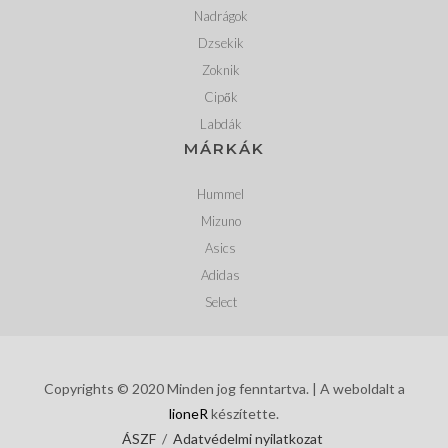
Nadrágok
Dzsekik
Zoknik
Cipők
Labdák
MÁRKÁK
Hummel
Mizuno
Asics
Adidas
Select
Copyrights © 2020 Minden jog fenntartva. | A weboldalt a
lioneR
készítette.
ÁSZF
/
Adatvédelmi nyilatkozat