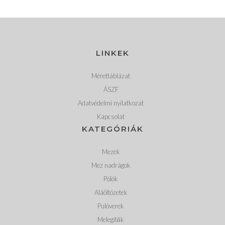
LINKEK
Mérettáblázat
ÁSZF
Adatvédelmi nyilatkozat
Kapcsolat
KATEGÓRIÁK
Mezek
Mez nadrágok
Pólók
Aláöltözetek
Pulóverek
Melegítők