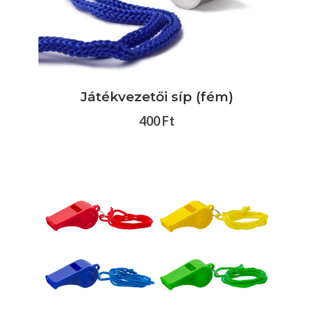
Játékvezetői síp (fém)
400 Ft