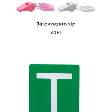
Játékvezető síp
60 Ft