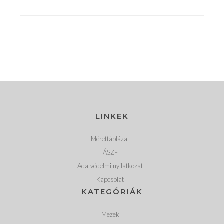
LINKEK
Mérettáblázat
ÁSZF
Adatvédelmi nyilatkozat
Kapcsolat
KATEGÓRIÁK
Mezek