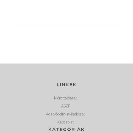
LINKEK
Mérettáblázat
ÁSZF
Adatvédelmi nyilatkozat
Kapcsolat
KATEGÓRIÁK