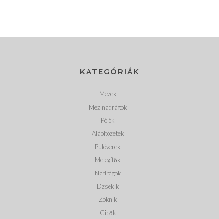
KATEGÓRIÁK
Mezek
Mez nadrágok
Pólók
Aláöltözetek
Pulóverek
Melegítők
Nadrágok
Dzsekik
Zoknik
Cipők