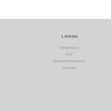
LINKEK
Mérettáblázat
ÁSZF
Adatvédelmi nyilatkozat
Kapcsolat