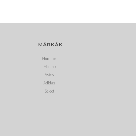
MÁRKÁK
Hummel
Mizuno
Asics
Adidas
Select