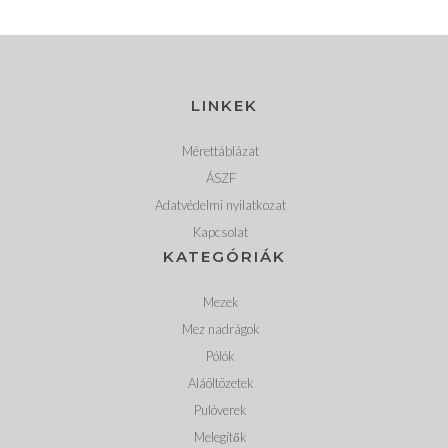
LINKEK
Mérettáblázat
ÁSZF
Adatvédelmi nyilatkozat
Kapcsolat
KATEGÓRIÁK
Mezek
Mez nadrágok
Pólók
Aláöltözetek
Pulóverek
Melegítők