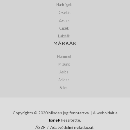
Nadrágok
Dzsekik
Zoknik
Cipők
Labdák
MÁRKÁK
Hummel
Mizuno
Asics
Adidas
Select
Copyrights © 2020 Minden jog fenntartva. | A weboldalt a
lioneR
készítette.
ÁSZF
/
Adatvédelmi nyilatkozat