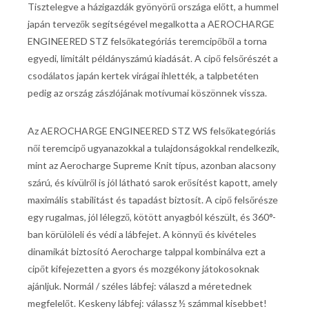
Tisztelegve a házigazdák gyönyörű országa előtt, a hummel
japán tervezők segítségével megalkotta a AEROCHARGE
ENGINEERED STZ felsőkategóriás teremcipőből a torna
egyedi, limitált példányszámú kiadását. A cipő felsőrészét a
csodálatos japán kertek virágai ihlették, a talpbetéten
pedig az ország zászlójának motívumai köszönnek vissza.
Az AEROCHARGE ENGINEERED STZ WS felsőkategóriás
női teremcipő ugyanazokkal a tulajdonságokkal rendelkezik,
mint az Aerocharge Supreme Knit típus, azonban alacsony
szárú, és kívülről is jól látható sarok erősítést kapott, amely
maximális stabilitást és tapadást biztosít. A cipő felsőrésze
egy rugalmas, jól lélegző, kötött anyagból készült, és 360°-
ban körülöleli és védi a lábfejet. A könnyű és kivételes
dinamikát biztosító Aerocharge talppal kombinálva ezt a
cipőt kifejezetten a gyors és mozgékony játokosoknak
ajánljuk. Normál / széles lábfej: válaszd a méretednek
megfelelőt. Keskeny lábfej: válassz ½ számmal kisebbet!