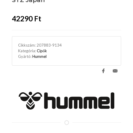
STZ Japan
42290 Ft
Cikkszám:
207883-9134
Kategória:
Cipők
Gyártó:
Hummel