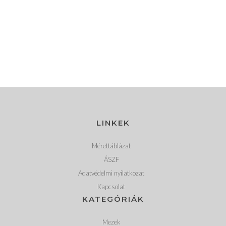
LINKEK
Mérettáblázat
ÁSZF
Adatvédelmi nyilatkozat
Kapcsolat
KATEGÓRIÁK
Mezek