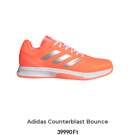
e
Adidas Stabil X női
49990 Ft