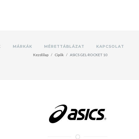
K
MÁRKÁK
MÉRETTÁBLÁZAT
KAPCSOLAT
Kezdőlap
Cipők
ASICS GEL-ROCKET 10