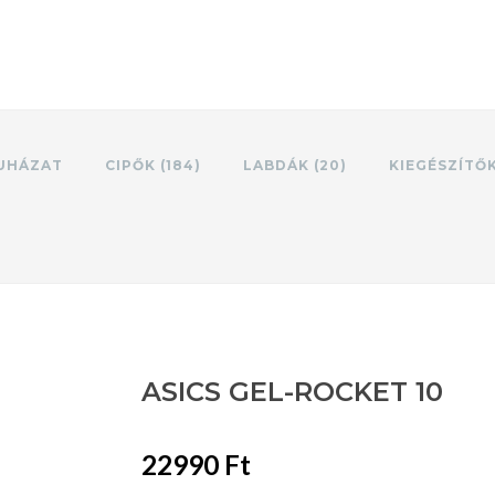
UHÁZAT
CIPŐK (184)
LABDÁK (20)
KIEGÉSZÍTŐ
ASICS GEL-ROCKET 10
22990 Ft