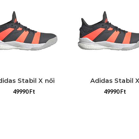
 Stabil X női
Adidas Stabil X
49990 Ft
49990 Ft