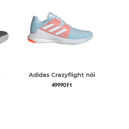
Adidas Crazyflight női
Adidas 
49990 Ft
49