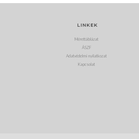
LINKEK
Mérettáblázat
ÁSZF
Adatvédelmi nyilatkozat
Kapcsolat